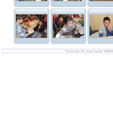
Összes kép:
76
| Utolsó frissítés:
2012.0