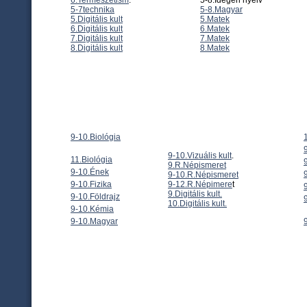
6.Természetism
.
5-8.Idegen nyelv
5-7technika
5-8.Magyar
5.Digitális kult
5.Matek
6.Digitális kult
6.Matek
7.Digitális kult
7.Matek
8.Digitális kult
8.Matek
9-10.Biológia
1
9-10.Vizuális kult
.
11.Biológia
9.R.Népismeret
9-10.Ének
9-10.R.Népismeret
9-12.R.Népimere
t
9-10.Fizika
9.Digitális kult.
9-10.Földrajz
10.Digitális kult.
9-10.Kémia
9-10.Magyar