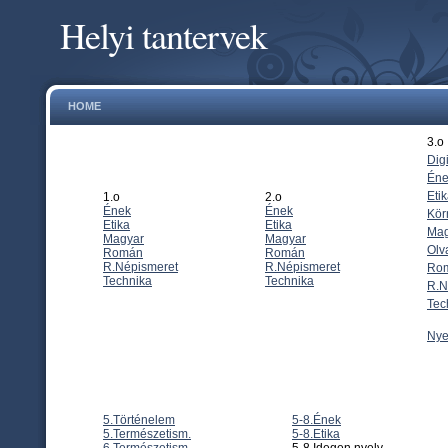
Helyi tantervek
HOME
3.o
Digi
Éne
Eti
1.o
2.o
Ének
Ének
Kör
Etika
Etika
Mag
Magyar
Magyar
Olv
Román
Román
R.Népismeret
R.Népismeret
Ro
Technika
Technika
R.N
Tec
Nye
5.Történelem
5-8.Ének
5.Természetism.
5-8.Etika