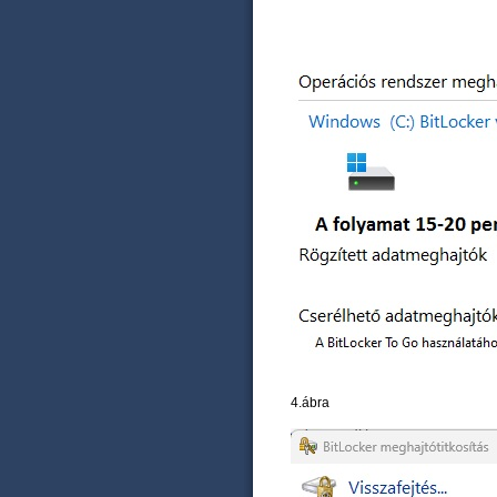
4.ábra