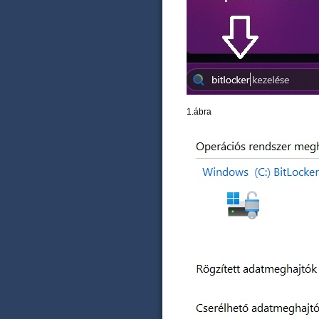
1.ábra