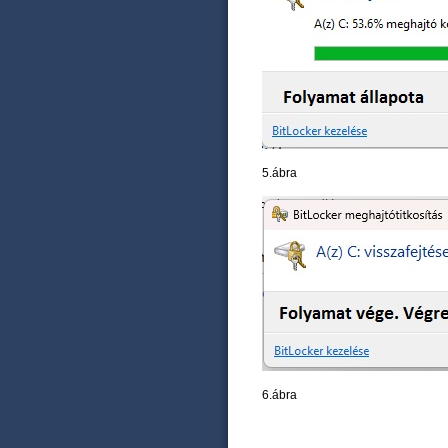
5.ábra
6.ábra