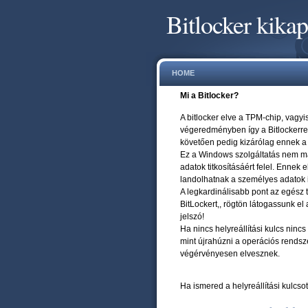
Bitlocker kika
HOME
Mi a Bitlocker?
A bitlocker elve a TPM-chip, vagyi
végeredményben így a Bitlockerrel 
követően pedig kizárólag ennek a
Ez a Windows szolgáltatás nem más
adatok titkosításáért felel. Ennek 
landolhatnak a személyes adatok i
A legkardinálisabb pont az egész 
BitLockert,, rögtön látogassunk el
jelszó!
Ha nincs helyreállítási kulcs nin
mint újrahúzni a operációs rendsz
végérvényesen elvesznek.
Ha ismered a helyreállítási kulcso