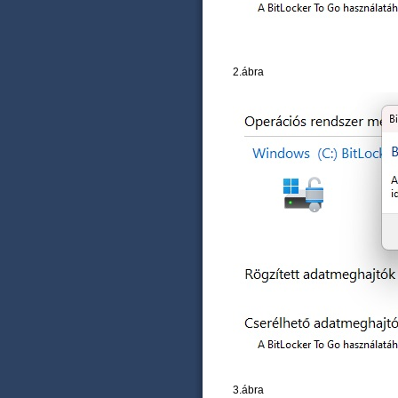
2.ábra
3.ábra