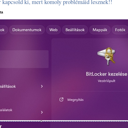
 kapcsold ki, mert komoly problémáid lesznek!!
ta