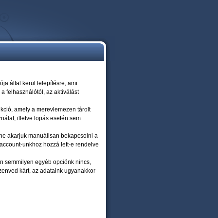
About us
|
Contact us
|
800-123-1234
a által kerül telepítésre, ami
 felhasználótól, az aktiválást
nkció, amely a merevlemezen tárolt
ználat, illetve lopás esetén sem
, ne akarjuk manuálisan bekapcsolni a
z account-unkhoz hozzá lett-e rendelve
ban semmilyen egyéb opciónk nincs,
szenved kárt, az adataink ugyanakkor