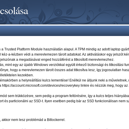
pcsolása
s a Trusted Platform Module használatán alapul. A TPM mindig az adott laptop gyártój
kéz-a-kézben védi a merevlemezen tárolt adatokat. Az aktiváláskor egy jelszót kér a
 jelszónak a megadásával enged hozzáférést a titkosított merevlemezhez.
, mint egy az újabb Windows verziókkal együtt érkező biztonsági és titkosítási fu
előnye, hogy a merevlemezen tárolt összes adat titkosítva lesz, így jogosulatlan has
lletéktelen kezekben.
témakörben a helyreállítási kulcs lementése! Enélkül ne álljunk neki a műveletnek
 a https://account.microsoft.com/devices/recoverykey linkre és nézzük meg, hogy a
cs mód sem trükközésre, sem pedig a program feltörésére, így a kulcs teljes hiányá
ert és particionálni az SSD-t. Ilyen esetben pedig bár az SSD funkcionálisan nem 
t, akkor nem lesz problémád a Bitlockerrel.