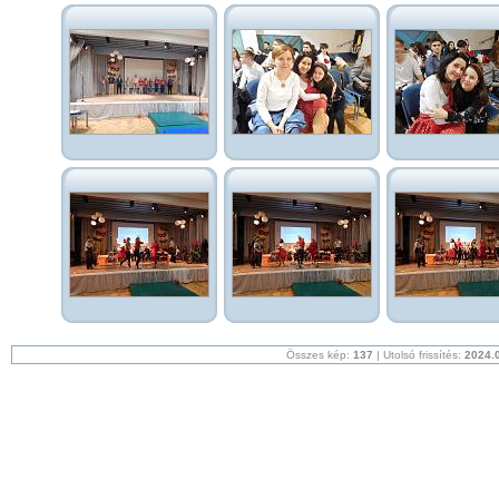
Összes kép:
137
| Utolsó frissítés:
2024.0