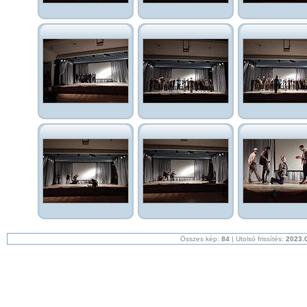
Összes kép:
84
| Utolsó frissítés:
2023.0