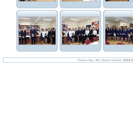
Összes kép:
76
| Utolsó frissítés:
2024.0