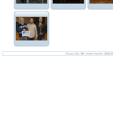
Összes kép:
55
| Utolsó frissítés:
2012.0