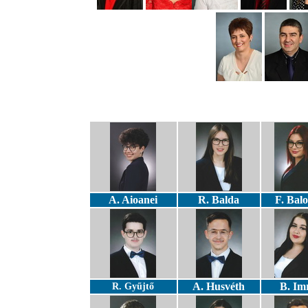
A. Aioanei
R. Balda
F. Bal
A. Husvéth
B. Im
R. Gyűjtő