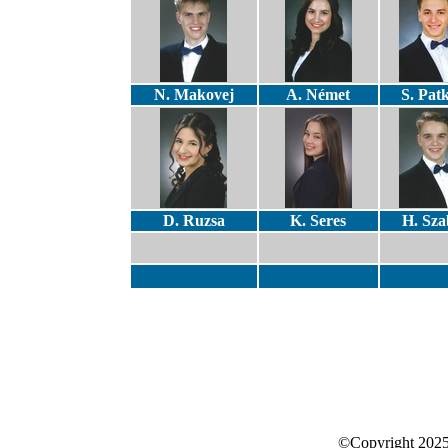
N. Makovej
A. Német
S. Pat
D. Ruzsa
K. Seres
H. Sza
©Copyright 2025