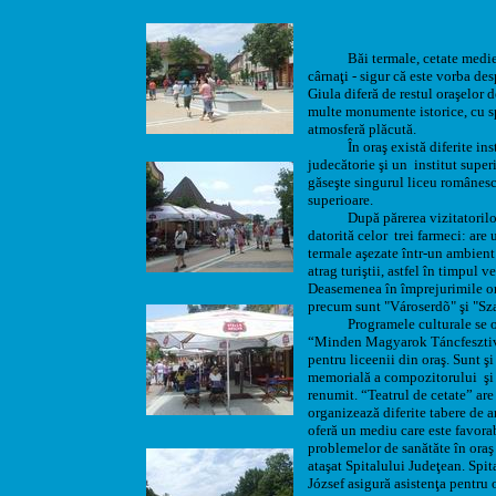
Băi termale, cetate mediev
cârnaţi - sigur că este vorba des
Giula diferă de restul oraşelor d
multe monumente istorice, cu sp
atmosferă plăcută.
În oraş există diferite instit
judecătorie şi un institut superi
găseşte singurul liceu românesc 
superioare.
După părerea vizitatorilor ora
datorită celor trei farmeci: are u
termale aşezate într-un ambient 
atrag turiştii, astfel în timpul v
Deasemenea în împrejurimile ora
precum sunt "Városerdõ" şi "Sz
Programele culturale se org
“Minden Magyarok T
áncfeszti
pentru liceenii din oraş. Sunt ş
memorială a compozitorului şi 
renumit. “Teatrul de cetate” are 
organizează diferite tabere de art
oferă un mediu care este favorab
problemelor de sanătăte în oraş s
ataşat Spitalului Judeţean. Spit
József asigură asistenţa pentru 