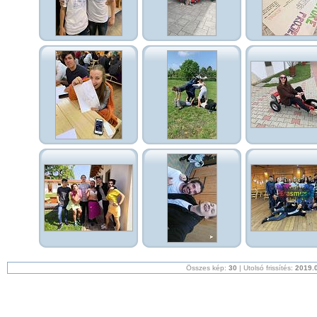
Összes kép:
30
| Utolsó frissítés:
2019.0