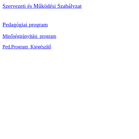
Szervezeti és Működési Szabályzat
Pedagógiai program
Minőségirányítási_program
Ped.Program_Kiegészítő