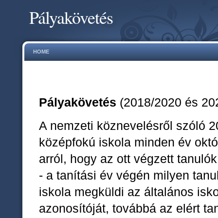
Pályakövetés
HOME
Pályakövetés
(2018/2020 és 20
A nemzeti köznevelésről szóló 20
középfokú iskola minden év októbe
arról, hogy az ott végzett tanuló
- a tanítási év végén milyen tan
iskola megküldi az általános isko
azonosítóját, továbbá az elért t