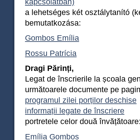
kapcsolatban)
a lehetséges két osztálytanító (k
bemutatkozása:
Gombos Emília
Rossu Patrícia
Dragi Părinți,
Legat de înscrierile la școala ge
următoarele documente pe pagina
programul zilei porților deschise
informații legate de înscriere
portretele celor două învățătoare
Emília Gombos